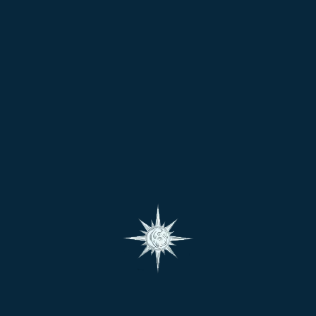
కొని చెడు గ్రహస్థితులు ఉన్నవారు తప్పక ఈ మహాయజ్ఞ
il.com
ివరాలు అందజేసిన వారందరి పేరిట జరుపబడును.
గాణ రాష్ట్రాలలో ఉన్నవారికి మాత్రమే ఉచితంగా
దములు అందజేయాలంటే మాకు
నెంబరుకు
9951779444
ి మాకు వారి వివరాలను, చిరునామాను తెలియజేయాలి.
ing