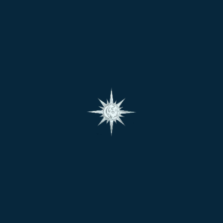
అసూయపరులు, ఈర్ష్యా […]
OCTOBER 13, 2025
By - Chakrapani
0comments
వరుణ గ్రహం – ప్రాణాపాయ పరిస్థితులు
జ్యోతిష్య శాస్త్రం అంతయూ కూడా నవగ్రహముల మీద ఆధారపడి ఫలితములు ఇవ్వడం
జరుగుతుంది. ఈ నవగ్రహాల ఆధారంగా ప్రపంచ, రాజకీయ, ఆర్థిక, ధర్మాధర్మ విచక్షణ,
ప్రకృతి భీభత్సములు ఎప్పుడు జరుగునో తెలుసుకోవడం అనాది నుండి జరుగుతుంది.
వ్యక్తులపై దుష్ప్రభావాలను, మారకమును ఇచ్చుటలో యమగ్రహం, ఇంద్ర గ్రహం, వరుణ
గ్రహం నూరు శాతం ప్రతిఫలింపజేస్తాయి.
JULY 10, 2025
By - Chakrapani
0comments
ఆశ్లేష బలి