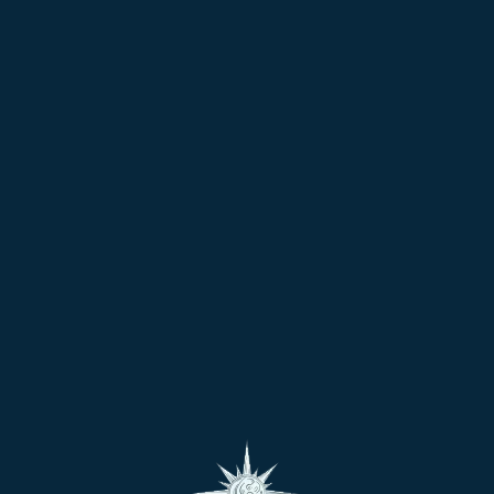
దోషాలు-అవయోగాలు
జ్యోతిష్య శాస్త్రంలో అతి ముఖ్యమైన దోషాలు, అవయోగాల సముదాయం.
గం