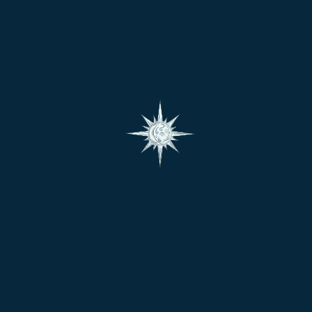
జన్మలో తమ భాగస్వాములను మోసం చేశారో, స్త్రీల పట్ల
అగౌరవంగా ఉన్నారో, వారికి ఈ జన్మలో శుక్రుడు ప్రతికూల
స్థానంలో ఉంటూ అదే విధమైన మోసాలు, బాధలు జాతకునికి
కలిగేలా చూస్తాడు. శుక్రుడు ప్రతికూలంగా ఉండటం వల్ల,
ప్రేమించిన వారి చేతిలో మోసపోవడం, పెళ్లి చేసుకున్న వారి
చేతిలో మోసపోవడం, అసలు నిజమైన, స్వచ్చమైన ప్రేమ అనేదే
దక్కకపోవడం లాంటివి జరుగుతాయి. అదే విధంగా గత జన్మలో
ఎవరైతే ఆడవారి పట్ల, తాము ప్రేమించిన వారి పట్ల, పెళ్ళి
చేసుకున్న వారి పట్ల పూర్తి గౌరవంగా చూస్తూ, వారు
సంతోషంగా ఉండటానికి ప్రయత్నించిన వారికి, ఈ జన్మలో
వారికి మంచి మనస్సుతో, తమని ప్రేమగా చూసుకునే జీవిత
భాగస్వామి లభిస్తారు. స్త్రీల నుండి గౌరవం లభిస్తుంది.