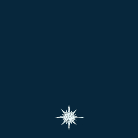
be continued…)
జాతక పరిశీలన
జాతకుల జన్మకుండలిని విశ్లేషణ చేయుటకు గురువర్యులకు 4-
7 రోజుల వ్యవధి పట్టును. గురువర్యుల నుండి తమ
జాతకమును పరీశీలించదలచిన వారు క్రింద ఇవ్వబడిన ఫార్మ్
పూరించవలసి ఉంటుంది. బుక్ చేసుకున్న 4-7 రోజుల లోపు
తమ జాతకచక్రంలోని యోగాలు, అవయోగాలు, ప్రధాన
అంశాలను, ప్రధాన ఘట్టాలను, గ్రహ దోష అవయోగాలకు
తగిన పరిహారములు తంత్ర విధానములో తెలుసుకోవచ్చును.
జాతకులు తమ జాతక పరిశీలన వివరాలను తాము పొందిన
తరువాత మాత్రమే తమ సందేహాలను ఫోను ద్వారా తెలిపి
సందేహ విశ్లేషణను తెలుసుకొనవచ్చును. జాతక పరిశీలనలో