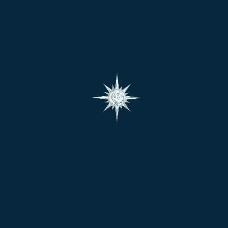
ద్వారా పూర్తిగా ఊపిరి ఆపివేయటం, జీవ సమాధిలోకి
వెళ్ళటం లాంటివి ఈ జాతకులు ప్రయత్నిస్తారు.
బుధుడు ఏ గ్రహము వలన పీడింపకపోయినా, రవి చంద్రులు
బలహీనంగా ఉంటే అపుడు బుధుడు ఆ జాతకుడిని క్రుంగదీసి,
ఆత్మహత్య ధోరణి ఏర్పడేలా బుధుడు కారకుడు అవుతాడు.
కానీ ఆత్మహత్య ప్రయత్నముకు మాత్రము ఆ జాతకుడికి ధైర్యం
ఉండదు.
శని నీచంలో ఉండి, మరియు 2, 7, 8, 12 భావ గ్రహాల చెడు
దశలలో జాతకుడు ఆత్మహత్యా ప్రయత్నము చేస్తాడు.
జన్మకుండలిలో రాహువు శక్తివంతముగా, యోగకారకుడిగా
ఉంటే, అతని ఆత్మహత్యా ప్రయత్నం విఫలం అవుతుంది.