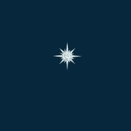
సాధకునిలో ఆధ్యాత్మిక చైతన్యం కలుగుతుంది. శారీరక శక్తి,
మానవాతీత శక్తులు లభిస్తాయి. జ్ఞానం, విజయం, మానసిక
సంతృప్తి, ఆరోగ్యం, సంపద అన్నీ కూడా ఈ చిన్నమస్తికా దేవి
సాధకుడికి అనుగ్రహిస్తుంది.
చిన్నమస్తికా దేవి పూజ వల్ల సామాజిక, ఆర్థిక, శారీరక
దారిద్ర్యము తొలగిపోతుంది, కష్టాలు నుండి విముక్తి లభిస్తుంది,
సంతాన లేమి తొలగిపోయి సంతానం ప్రాప్తిస్తుంది, రుణబాధలు
తొలగిపోతాయి, పేదరికం నిర్మూలన జరుగుతుంది,
మనోవికాసం, జ్ఞానం సంప్రాప్తిస్తాయి. అకాల మరణం నుండి
సాధకుడు తప్పించుకుంటాడు. రాహువు యొక్క చెడు దృష్టిని
తొలగిస్తుంది.
జ్యోతిష్య శాస్త్ర రీత్యా జన్మకుండలిలో రాహువు నీచ, శత్రు
స్థానాలలో ఉండి దుష్పరిణామాలాను ఎదుర్కొంటున్న వ్యక్తులు,