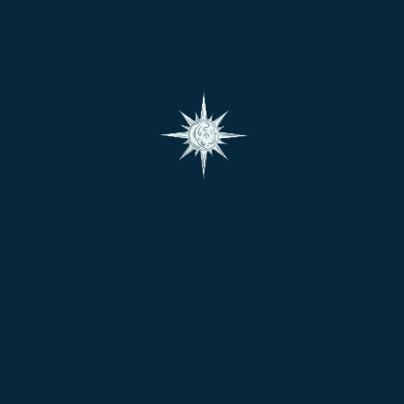
సర్ప శాపం
పితృశాపం
బంధన యోగం
కుజ దోషం